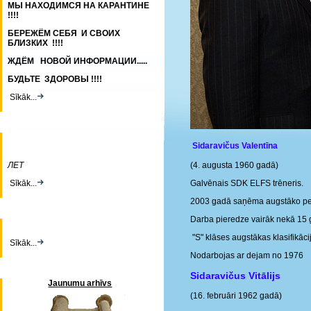
МЫ НАХОДИМСЯ НА КАРАНТИНЕ
!!!!
БЕРЕЖЁМ СЕБЯ И СВОИХ
БЛИЗКИХ !!!!
ЖДЁМ НОВОЙ ИНФОРМАЦИИ.....
БУДЬТЕ ЗДОРОВЫ !!!!
Sīkāk...
Sidaravičus Valentīna
ЛЕТ
(4. augusta 1960 gadā)
Sīkāk...
Galvēnais SDK ELFS trēneris.
2003 gadā saņēma augstāko pe
Darba pieredze vairāk nekā 15 g
"S" klāses augstākas klasifikācij
Sīkāk...
Nodarbojas ar dejam no 1976
Sidaravičus Vitālijs
Jaunumu arhīvs
(16. februāri 1962 gadā)