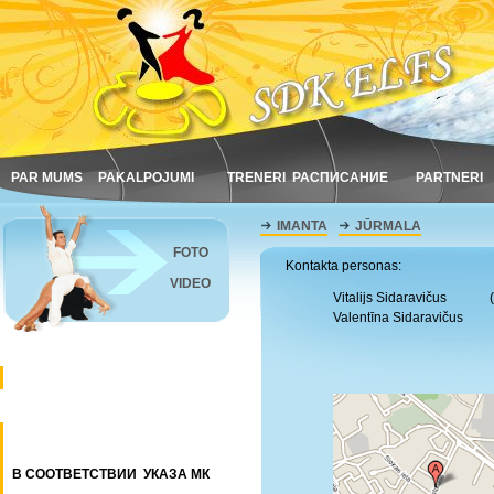
PAR MUMS
PAKALPOJUMI
TRENERI
РАСПИСАНИЕ
PARTNERI
IMANTA
JŪRMALA
FOTO
Kontakta personas:
VIDEO
Vitalijs Sidaravičus
(
Valentīna Sidaravičus
В СООТВЕТСТВИИ УКАЗА МК